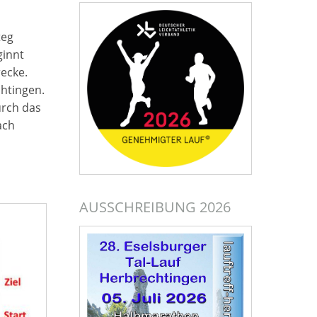
teg
ginnt
ecke.
htingen.
urch das
ach
AUSSCHREIBUNG 2026