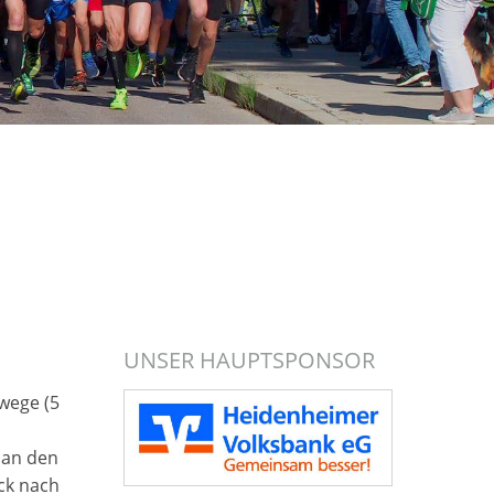
UNSER HAUPTSPONSOR
rwege (5
 an den
ck nach