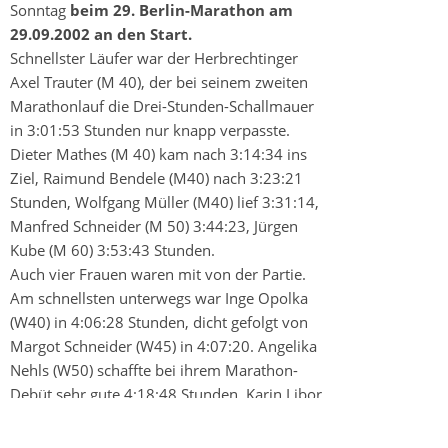
Sonntag
beim 29. Berlin-Marathon am
29.09.2002 an den Start.
Schnellster Läufer war der Herbrechtinger
Axel Trauter (M 40), der bei seinem zweiten
Marathonlauf die Drei-Stunden-Schallmauer
in 3:01:53 Stunden nur knapp verpasste.
Dieter Mathes (M 40) kam nach 3:14:34 ins
Ziel, Raimund Bendele (M40) nach 3:23:21
Stunden, Wolfgang Müller (M40) lief 3:31:14,
Manfred Schneider (M 50) 3:44:23, Jürgen
Kube (M 60) 3:53:43 Stunden.
Auch vier Frauen waren mit von der Partie.
Am schnellsten unterwegs war Inge Opolka
(W40) in 4:06:28 Stunden, dicht gefolgt von
Margot Schneider (W45) in 4:07:20. Angelika
Nehls (W50) schaffte bei ihrem Marathon-
Debüt sehr gute 4:18:48 Stunden, Karin Libor
(W45) lief 4:34:13.
Bester Heidenheimer Skater war Holger