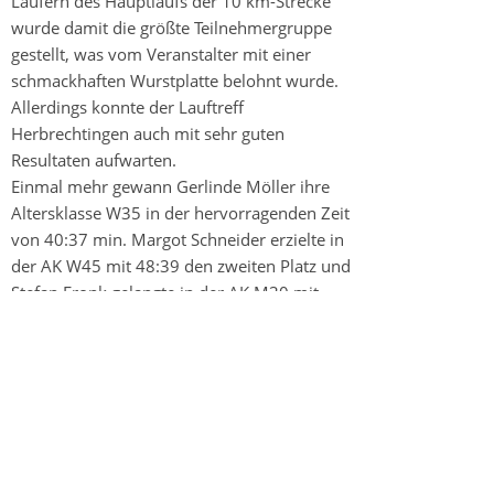
Läufern des Hauptlaufs der 10 km-Strecke
wurde damit die größte Teilnehmergruppe
gestellt, was vom Veranstalter mit einer
schmackhaften Wurstplatte belohnt wurde.
Allerdings konnte der Lauftreff
Herbrechtingen auch mit sehr guten
Resultaten aufwarten.
Einmal mehr gewann Gerlinde Möller ihre
Altersklasse W35 in der hervorragenden Zeit
von 40:37 min. Margot Schneider erzielte in
der AK W45 mit 48:39 den zweiten Platz und
Stefan Fronk gelangte in der AK M30 mit
38:48 auf Platz 3. In der sehr stark besetzten
AK M60 verfehlte Jürgen Kube in 44:42 das
"Stockerl" nur um einen Platz. Gute
Leistungen boten darüber hinaus Axel Trauter
in 38:19 (8./M40); Siegfried Clauß in 39:53
(12./M35), Dieter Mathes (40:37); Claus Kehrer
(41:09); Stefan Sare (47:54), Jan Trüper (48:27)